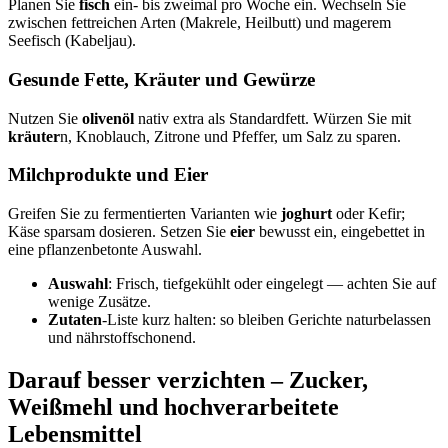
Planen Sie
fisch
ein- bis zweimal pro Woche ein. Wechseln Sie
zwischen fettreichen Arten (Makrele, Heilbutt) und magerem
Seefisch (Kabeljau).
Gesunde Fette, Kräuter und Gewürze
Nutzen Sie
olivenöl
nativ extra als Standardfett. Würzen Sie mit
kräuter
n, Knoblauch, Zitrone und Pfeffer, um Salz zu sparen.
Milchprodukte und Eier
Greifen Sie zu fermentierten Varianten wie
joghurt
oder Kefir;
Käse sparsam dosieren. Setzen Sie
eier
bewusst ein, eingebettet in
eine pflanzenbetonte Auswahl.
Auswahl
: Frisch, tiefgekühlt oder eingelegt — achten Sie auf
wenige Zusätze.
Zutaten
-Liste kurz halten: so bleiben Gerichte naturbelassen
und nährstoffschonend.
Darauf besser verzichten – Zucker,
Weißmehl und hochverarbeitete
Lebensmittel