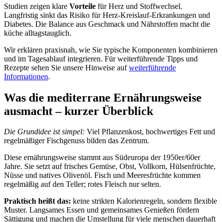
Studien zeigen klare
Vorteile
für Herz und Stoffwechsel.
Langfristig sinkt das Risiko für Herz-Kreislauf-Erkrankungen und
Diabetes. Die Balance aus Geschmack und Nährstoffen macht die
küche alltagstauglich.
Wir erklären praxisnah, wie Sie typische Komponenten kombinieren
und im Tagesablauf integrieren. Für weiterführende Tipps und
Rezepte sehen Sie unsere Hinweise auf
weiterführende
Informationen
.
Was die mediterrane Ernährungsweise
ausmacht – kurzer Überblick
Die Grundidee ist simpel:
Viel Pflanzenkost, hochwertiges Fett und
regelmäßiger Fischgenuss bilden das Zentrum.
Diese ernährungsweise stammt aus Südeuropa der 1950er/60er
Jahre. Sie setzt auf frisches Gemüse, Obst, Vollkorn, Hülsenfrüchte,
Nüsse und natives Olivenöl. Fisch und Meeresfrüchte kommen
regelmäßig auf den Teller; rotes Fleisch nur selten.
Praktisch heißt das:
keine strikten Kalorienregeln, sondern flexible
Muster. Langsames Essen und gemeinsames Genießen fördern
Sättigung und machen die Umstellung für viele menschen dauerhaft