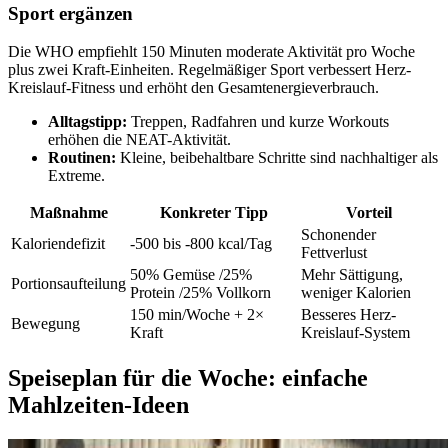
Sport ergänzen
Die WHO empfiehlt 150 Minuten moderate Aktivität pro Woche
plus zwei Kraft-Einheiten. Regelmäßiger Sport verbessert Herz-
Kreislauf-Fitness und erhöht den Gesamtenergieverbrauch.
Alltagstipp:
Treppen, Radfahren und kurze Workouts
erhöhen die NEAT-Aktivität.
Routinen:
Kleine, beibehaltbare Schritte sind nachhaltiger als
Extreme.
Maßnahme
Konkreter Tipp
Vorteil
Schonender
Kaloriendefizit
-500 bis -800 kcal/Tag
Fettverlust
50% Gemüse /25%
Mehr Sättigung,
Portionsaufteilung
Protein /25% Vollkorn
weniger Kalorien
150 min/Woche + 2×
Besseres Herz-
Bewegung
Kraft
Kreislauf-System
Speiseplan für die Woche: einfache
Mahlzeiten-Ideen