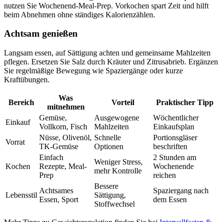
nutzen Sie Wochenend-Meal-Prep. Vorkochen spart Zeit und hilft
beim Abnehmen ohne ständiges Kalorienzählen.
Achtsam genießen
Langsam essen, auf Sättigung achten und gemeinsame Mahlzeiten
pflegen. Ersetzen Sie Salz durch Kräuter und Zitrusabrieb. Ergänzen
Sie regelmäßige Bewegung wie Spaziergänge oder kurze
Kraftübungen.
Was
Bereich
Vorteil
Praktischer Tipp
mitnehmen
Gemüse,
Ausgewogene
Wöchentlicher
Einkauf
Vollkorn, Fisch
Mahlzeiten
Einkaufsplan
Nüsse, Olivenöl,
Schnelle
Portionsgläser
Vorrat
TK-Gemüse
Optionen
beschriften
Einfach
2 Stunden am
Weniger Stress,
Kochen
Rezepte, Meal-
Wochenende
mehr Kontrolle
Prep
reichen
Bessere
Achtsames
Spaziergang nach
Lebensstil
Sättigung,
Essen, Sport
dem Essen
Stoffwechsel