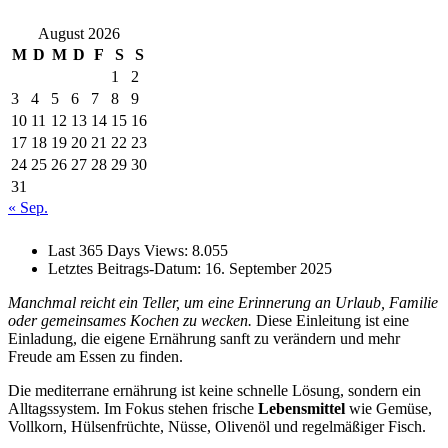
August 2026
M
D
M
D
F
S
S
1
2
3
4
5
6
7
8
9
10
11
12
13
14
15
16
17
18
19
20
21
22
23
24
25
26
27
28
29
30
31
« Sep.
Last 365 Days Views:
8.055
Letztes Beitrags-Datum:
16. September 2025
Manchmal reicht ein Teller, um eine Erinnerung an Urlaub, Familie
oder gemeinsames Kochen zu wecken.
Diese Einleitung ist eine
Einladung, die eigene Ernährung sanft zu verändern und mehr
Freude am Essen zu finden.
Die mediterrane ernährung ist keine schnelle Lösung, sondern ein
Alltagssystem. Im Fokus stehen frische
Lebensmittel
wie Gemüse,
Vollkorn, Hülsenfrüchte, Nüsse, Olivenöl und regelmäßiger Fisch.