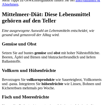
Mehr Tipps zu Gewichtsregulation finden Sie bei
Intervallfasten &
Abnehmen
.
Mittelmeer-Diät: Diese Lebensmittel
gehören auf den Teller
Eine ausgewogene Auswahl an Lebensmitteln entscheidet, wie
gesund und genussvoll der Alltag wird.
Gemüse und Obst
Setzen Sie auf buntes
gemüse
und
obst
mit hoher Nährstoffdichte.
Beeren, Äpfel und Birnen sind blutzuckerfreundlich und liefern
Ballaststoffe.
Vollkorn und Hülsenfrüchte
Bevorzugen Sie
vollkornprodukte
wie Sauerteigbrot, Vollkornreis
und -pasta. Integrieren Sie
hülsenfrüchte
wie Linsen, Bohnen und
Kichererbsen mehrmals pro Woche.
Fisch und Meeresfrüchte