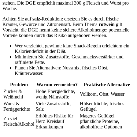
stehen. Die DGE empfiehlt maximal 300 g Fleisch und Wurst pro
Woche.
Achten Sie auf
salz
-Reduktion: ersetzen Sie es durch frische
Kräuter, Gewürze und Zitronensaft. Beim Thema
rotwein
gilt
Vorsicht: die DGE nennt keine sichere Alkoholmenge; potenzielle
Vorteile können durch das Risiko aufgehoben werden.
Wer verzichtet, gewinnt: klare Snack-Regeln erleichtern ein
Kaloriendefizit in der Diät.
Minimieren Sie Zusatzstoffe, Geschmacksverstärker und
raffinierte Fette.
Planen Sie Alternativen: Nussmix, frisches Obst,
Kräuterwasser.
Problem
Warum vermeiden?
Praktische Alternative
Zucker &
Hohe Energiedichte,
Vollkorn, Obst, Wasser
Weißmehl
wenig Nährstoffe
Wurst &
Viele Zusatzstoffe,
Hülsenfrüchte, frisches
Fertiggerichte
Salz
Geflügel
Erhöhtes Risiko für
Mageres Geflügel,
Zu viel
Herz-Kreislauf-
pflanzliche Proteine,
Fleisch/Alkohol
Erkrankungen
alkoholfreie Optionen