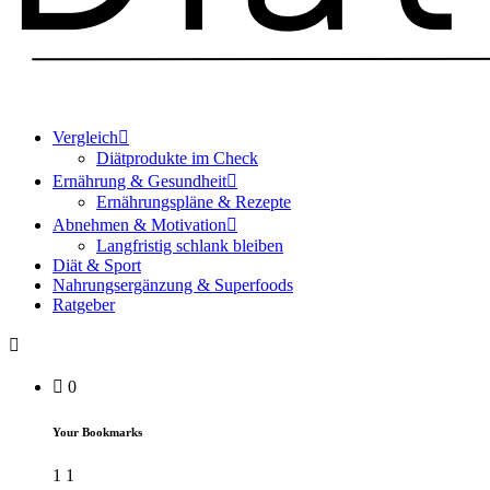
Vergleich
Diätprodukte im Check
Ernährung & Gesundheit
Ernährungspläne & Rezepte
Abnehmen & Motivation
Langfristig schlank bleiben
Diät & Sport
Nahrungsergänzung & Superfoods
Ratgeber
0
Your Bookmarks
1
1