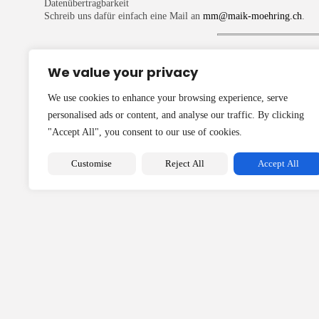
Datenübertragbarkeit
Schreib uns dafür einfach eine Mail an
mm@maik-moehring.ch
.
6. SSL-/TLS-Verschlüsselung
We value your privacy
Unsere Website nutzt aus Sicherheitsgründen eine
SSL-Verschlüssel
We use cookies to enhance your browsing experience, serve
7. Änderungen
personalised ads or content, and analyse our traffic. By clicking
Diese Datenschutzbestimmungen können sich gelegentlich ändern, um
"Accept All", you consent to our use of cookies.
Customise
Reject All
Accept All
Fragen?
Dann melde Dich jederzeit –
wir beißen nicht, wir helfen.
😄
2026 Diäten Vergleich