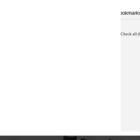
Sorry, you 
Your
no bookmarks
Bookmark
Check all (
ung & Superfoods
Ratgeber