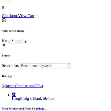
0
Checkout
View Cart
Your cart is empty
Keep Shopping
Search
Search for:
Beiträge
Langfristig schlank bleiben
Mehr Gemüse und Obst: So gelingt...