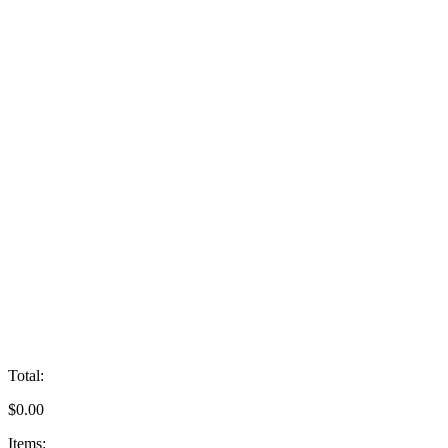
Total:
$
0.00
Items: