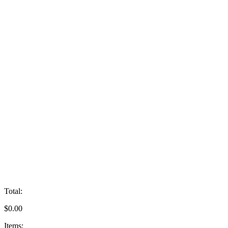
Total:
$
0.00
Items: