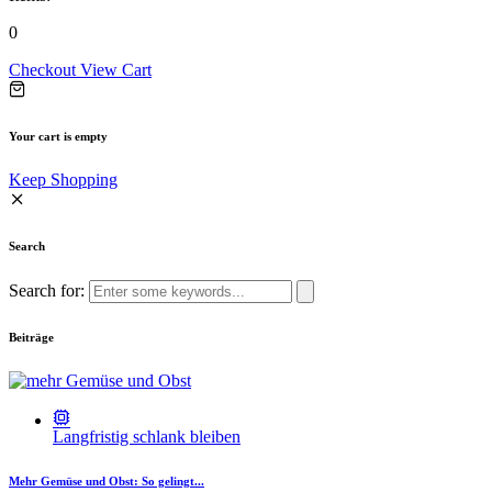
0
Checkout
View Cart
Your cart is empty
Keep Shopping
Search
Search for:
Beiträge
Langfristig schlank bleiben
Mehr Gemüse und Obst: So gelingt...