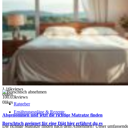
1.16k
views
0
likes
100.03k
views
0
likes
Ratgeber
Ernährungspläne & Rezepte
Abgenommen und jetzt die richtige Matratze finden
Borschtsch geeignet für eine Diät hier erfährst du es
Die richtige Matratze finden nach dem Abnehmen? Unser umfassender