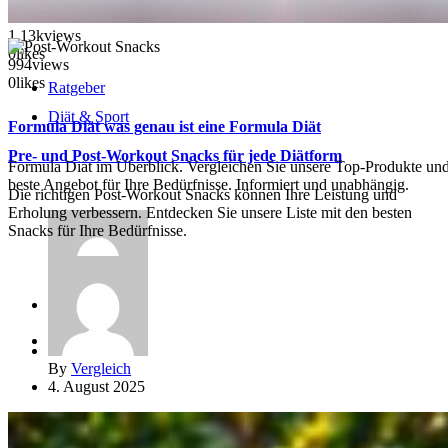
1.13k
views
0
likes
994
views
0
likes
Ratgeber
Diät & Sport
Formula Diät was genau ist eine Formula Diät
Pre- und Post-Workout Snacks für jede Diätform
Formula Diät im Überblick. Vergleichen Sie unsere Top-Produkte und
beste Angebot für Ihre Bedürfnisse. Informiert und unabhängig.
Die richtigen Post-Workout Snacks können Ihre Leistung und
Erholung verbessern. Entdecken Sie unsere Liste mit den besten
Snacks für Ihre Bedürfnisse.
By
Vergleich
5. August 2025
By
Vergleich
4. August 2025