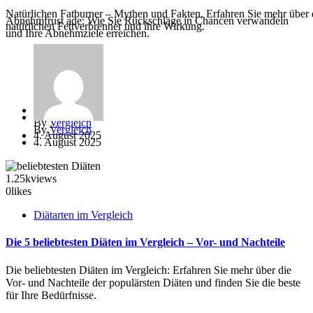
Natürlichen Fatburner – Mythen und Fakten. Erfahren Sie mehr über 
Abnehmfrust ade: Wie Sie Rückschläge in Chancen verwandeln
natürlichen Fettverbrenner und ihre Wirkung.
und Ihre Abnehmziele erreichen.
By
Vergleich
By
Vergleich
4. August 2025
4. August 2025
1.25k
views
0
likes
Diätarten im Vergleich
Die 5 beliebtesten Diäten im Vergleich – Vor- und Nachteile
Die beliebtesten Diäten im Vergleich: Erfahren Sie mehr über die
Vor- und Nachteile der populärsten Diäten und finden Sie die beste
für Ihre Bedürfnisse.