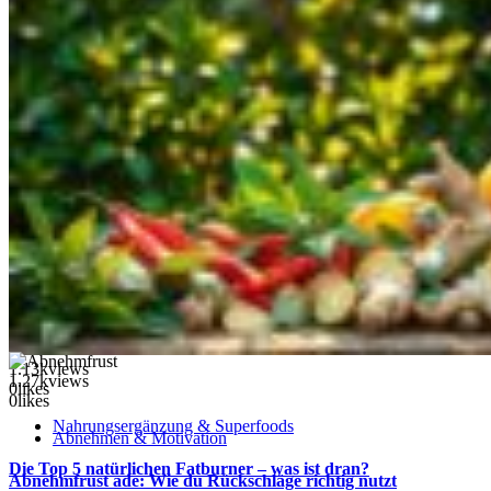
1.13k
views
1.27k
views
0
likes
0
likes
Nahrungsergänzung & Superfoods
Abnehmen & Motivation
Die Top 5 natürlichen Fatburner – was ist dran?
Abnehmfrust ade: Wie du Rückschläge richtig nutzt