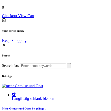
0
Checkout
View Cart
Your cart is empty
Keep Shopping
Search
Search for:
Beiträge
Langfristig schlank bleiben
Mehr Gemüse und Obst: So gelingt...