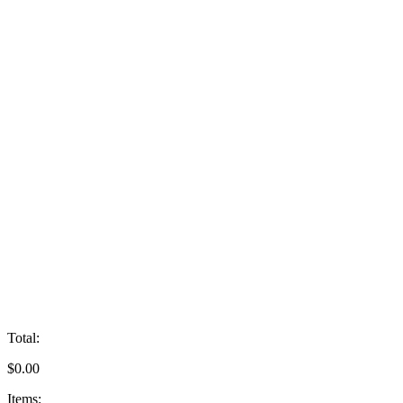
Total:
$
0.00
Items: