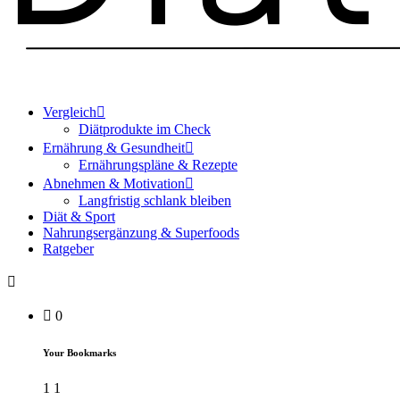
Vergleich
Diätprodukte im Check
Ernährung & Gesundheit
Ernährungspläne & Rezepte
Abnehmen & Motivation
Langfristig schlank bleiben
Diät & Sport
Nahrungsergänzung & Superfoods
Ratgeber
0
Your Bookmarks
1
1