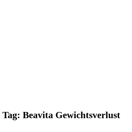
CTA Title
CTA Content
Follow Us
Ad Banner
Join Our Community
Tag: Beavita Gewichtsverlust