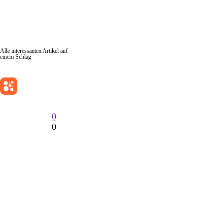
Alle interessanten Artikel auf
Keep Shopping
einem Schlag
0
0
Search
Search for:
Beiträge
Langfristig schlank bleiben