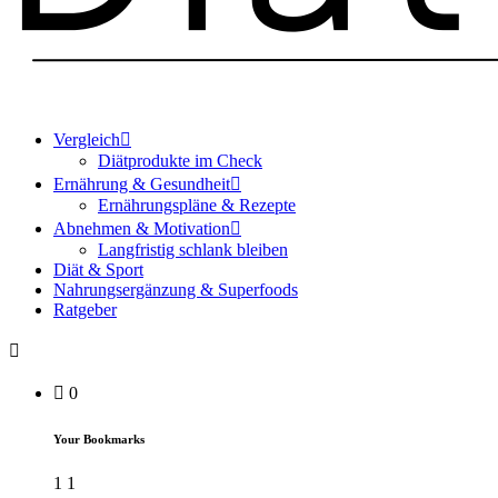
Vergleich
Diätprodukte im Check
Ernährung & Gesundheit
Ernährungspläne & Rezepte
Abnehmen & Motivation
Langfristig schlank bleiben
Diät & Sport
Nahrungsergänzung & Superfoods
Ratgeber
0
Your Bookmarks
1
1