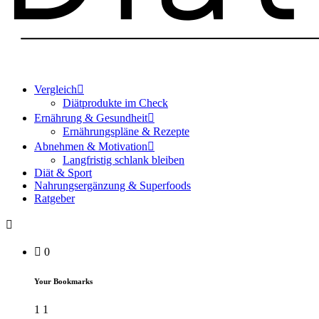
Vergleich
Diätprodukte im Check
Ernährung & Gesundheit
Ernährungspläne & Rezepte
Abnehmen & Motivation
Langfristig schlank bleiben
Diät & Sport
Nahrungsergänzung & Superfoods
Ratgeber
0
Your Bookmarks
1
1