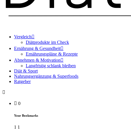
Vergleich
Diätprodukte im Check
Ernährung & Gesundheit
Ernährungspläne & Rezepte
Abnehmen & Motivation
Langfristig schlank bleiben
Diät & Sport
Nahrungsergänzung & Superfoods
Ratgeber
0
Your Bookmarks
1
1