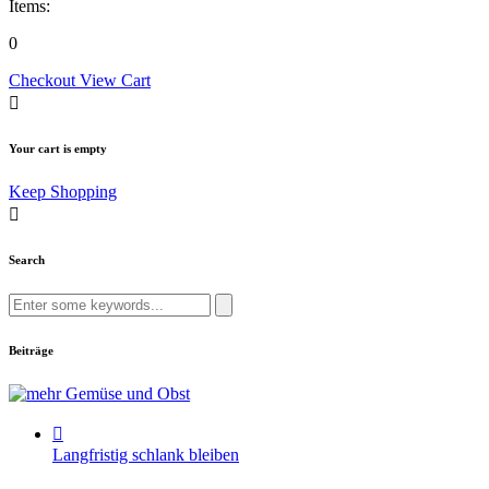
Items:
0
Checkout
View Cart
Your cart is empty
Keep Shopping
Search
Search
for:
Beiträge
Langfristig schlank bleiben