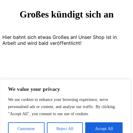
Großes kündigt sich an
Hier bahnt sich etwas Großes an! Unser Shop ist in
Arbeit und wird bald veröffentlicht!
Diese Fehlermeldung ist nur für WordPress-Administratoren sichtbar
We value your privacy
Fehler: Kein Feed mit der ID 5 gefunden.
We use cookies to enhance your browsing experience, serve
Bitte geh zur Instagram-Feed-Einstellungsseite, um einen Feed zu
personalised ads or content, and analyse our traffic. By clicking
erstellen.
"Accept All", you consent to our use of cookies.
2026 Diäten Vergleich
Impressum
Customise
Reject All
Accept All