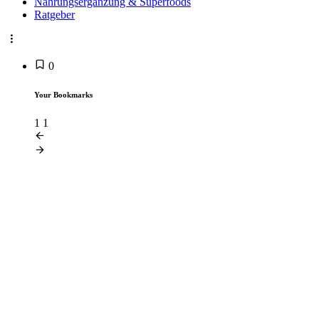
Nahrungsergänzung & Superfoods
Ratgeber
0
Your Bookmarks
1
1