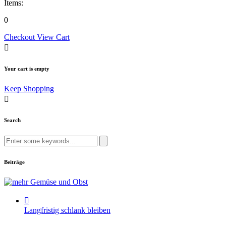
Items:
0
Checkout
View Cart
Your cart is empty
Keep Shopping
Search
Search
for:
Beiträge
Langfristig schlank bleiben