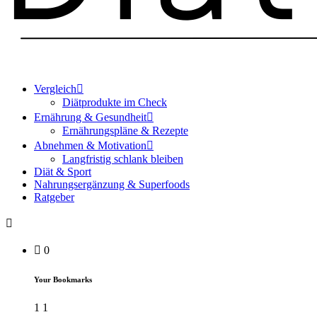
Vergleich
Diätprodukte im Check
Ernährung & Gesundheit
Ernährungspläne & Rezepte
Abnehmen & Motivation
Langfristig schlank bleiben
Diät & Sport
Nahrungsergänzung & Superfoods
Ratgeber
0
Your Bookmarks
1
1