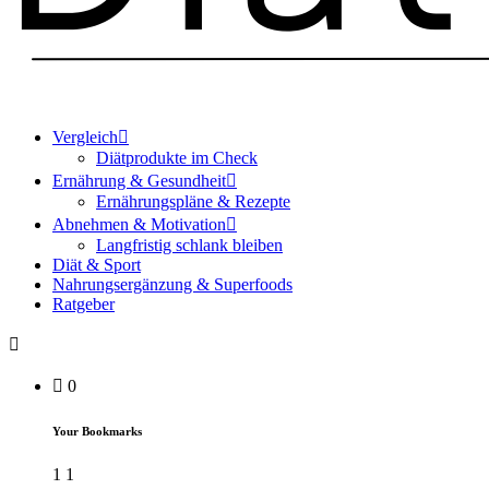
Vergleich
Diätprodukte im Check
Ernährung & Gesundheit
Ernährungspläne & Rezepte
Abnehmen & Motivation
Langfristig schlank bleiben
Diät & Sport
Nahrungsergänzung & Superfoods
Ratgeber
0
Your Bookmarks
1
1