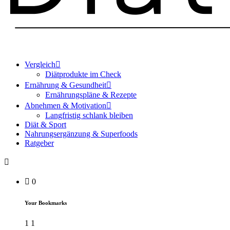
Vergleich
Diätprodukte im Check
Ernährung & Gesundheit
Ernährungspläne & Rezepte
Abnehmen & Motivation
Langfristig schlank bleiben
Diät & Sport
Nahrungsergänzung & Superfoods
Ratgeber
0
Your Bookmarks
1
1