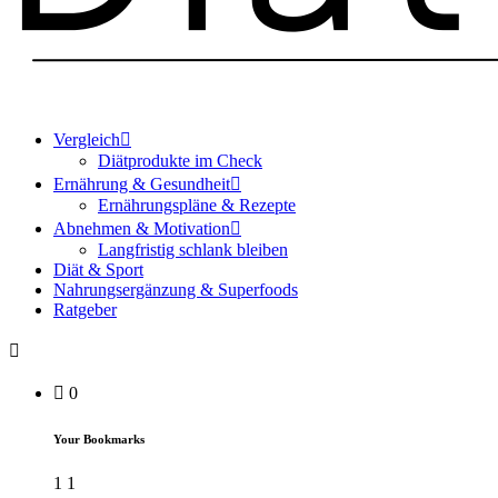
Vergleich
Diätprodukte im Check
Ernährung & Gesundheit
Ernährungspläne & Rezepte
Abnehmen & Motivation
Langfristig schlank bleiben
Diät & Sport
Nahrungsergänzung & Superfoods
Ratgeber
0
Your Bookmarks
1
1