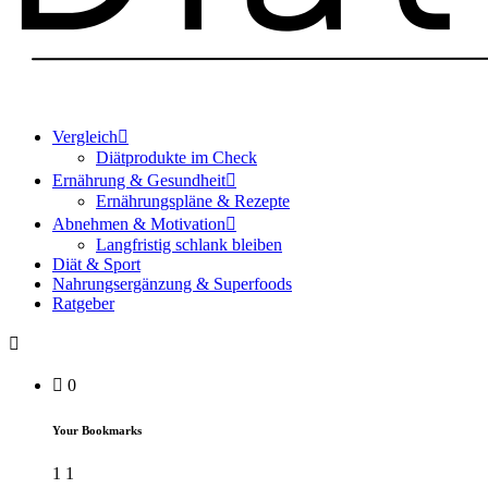
Vergleich
Diätprodukte im Check
Ernährung & Gesundheit
Ernährungspläne & Rezepte
Abnehmen & Motivation
Langfristig schlank bleiben
Diät & Sport
Nahrungsergänzung & Superfoods
Ratgeber
0
Your Bookmarks
1
1