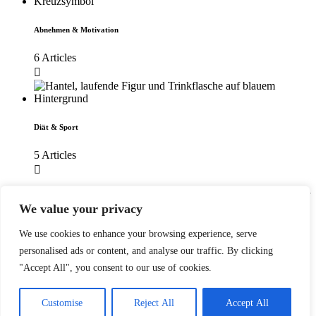
Abnehmen & Motivation
6 Articles
Diät & Sport
5 Articles
Diese Fehlermeldung ist nur für WordPress-Administratoren sichtbar
We value your privacy
Fehler: Kein Feed mit der ID 5 gefunden.
We use cookies to enhance your browsing experience, serve
Bitte geh zur Instagram-Feed-Einstellungsseite, um einen Feed zu
personalised ads or content, and analyse our traffic. By clicking
erstellen.
"Accept All", you consent to our use of cookies.
2026 Diäten Vergleich
Impressum
Customise
Reject All
Accept All
Datenschutz