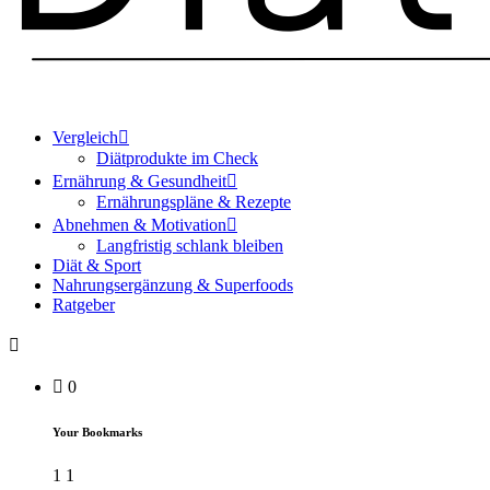
Vergleich
Diätprodukte im Check
Ernährung & Gesundheit
Ernährungspläne & Rezepte
Abnehmen & Motivation
Langfristig schlank bleiben
Diät & Sport
Nahrungsergänzung & Superfoods
Ratgeber
0
Your Bookmarks
1
1