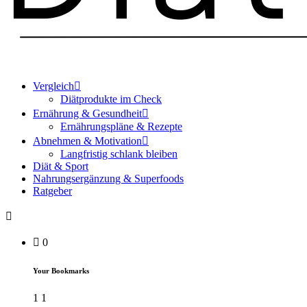
Vergleich
Diätprodukte im Check
Ernährung & Gesundheit
Ernährungspläne & Rezepte
Abnehmen & Motivation
Langfristig schlank bleiben
Diät & Sport
Nahrungsergänzung & Superfoods
Ratgeber
0
Your Bookmarks
1
1