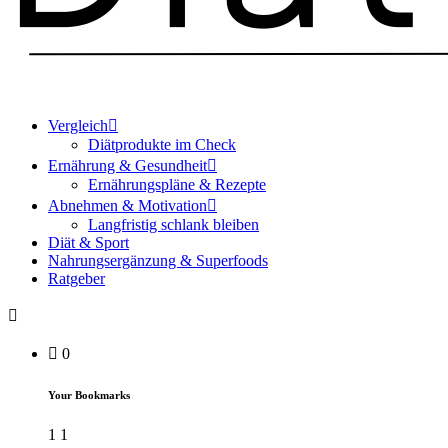
Vergleich
Diätprodukte im Check
Ernährung & Gesundheit
Ernährungspläne & Rezepte
Abnehmen & Motivation
Langfristig schlank bleiben
Diät & Sport
Nahrungsergänzung & Superfoods
Ratgeber
0
Your Bookmarks
1
1