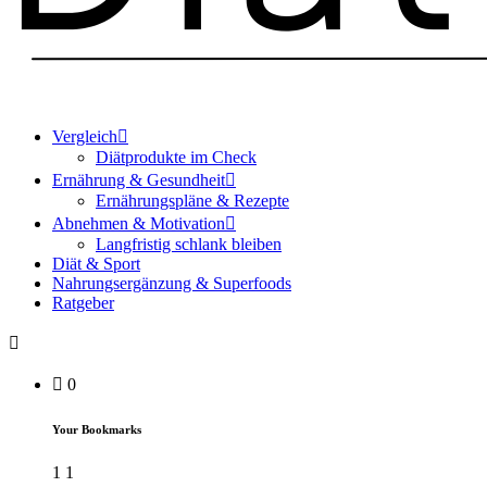
Vergleich
Diätprodukte im Check
Ernährung & Gesundheit
Ernährungspläne & Rezepte
Abnehmen & Motivation
Langfristig schlank bleiben
Diät & Sport
Nahrungsergänzung & Superfoods
Ratgeber
0
Your Bookmarks
1
1