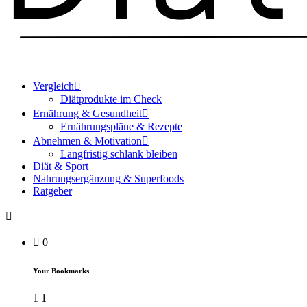
Vergleich
Diätprodukte im Check
Ernährung & Gesundheit
Ernährungspläne & Rezepte
Abnehmen & Motivation
Langfristig schlank bleiben
Diät & Sport
Nahrungsergänzung & Superfoods
Ratgeber
0
Your Bookmarks
1
1