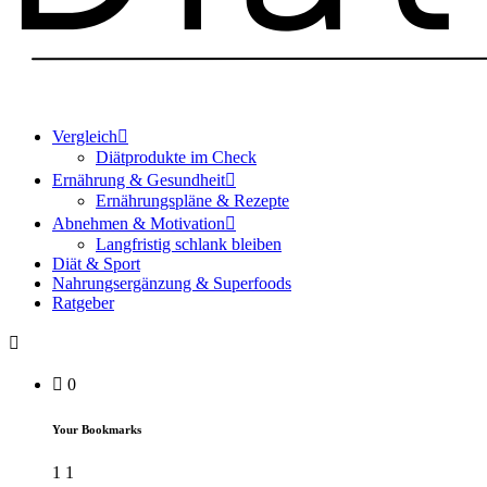
Vergleich
Diätprodukte im Check
Ernährung & Gesundheit
Ernährungspläne & Rezepte
Abnehmen & Motivation
Langfristig schlank bleiben
Diät & Sport
Nahrungsergänzung & Superfoods
Ratgeber
0
Your Bookmarks
1
1