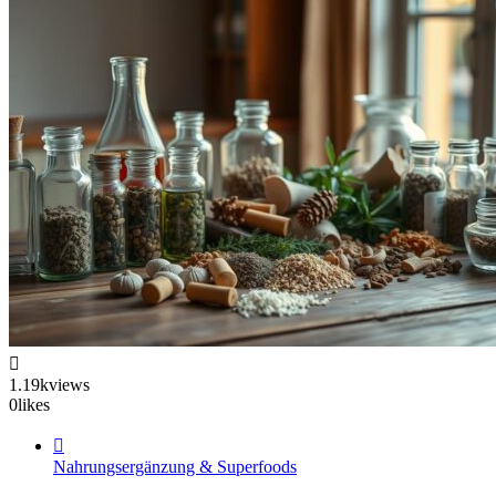
1.19k
views
0
likes
Nahrungsergänzung & Superfoods