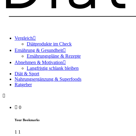
Vergleich
Diätprodukte im Check
Ernährung & Gesundheit
Ernährungspläne & Rezepte
Abnehmen & Motivation
Langfristig schlank bleiben
Diät & Sport
Nahrungsergänzung & Superfoods
Ratgeber
0
Your Bookmarks
1
1