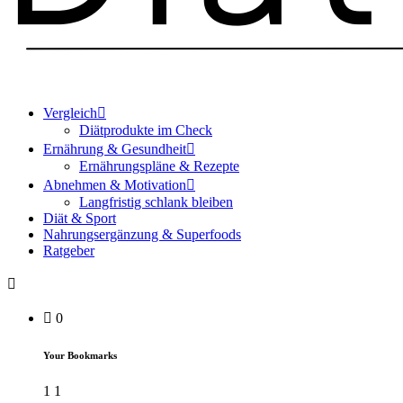
Vergleich
Diätprodukte im Check
Ernährung & Gesundheit
Ernährungspläne & Rezepte
Abnehmen & Motivation
Langfristig schlank bleiben
Diät & Sport
Nahrungsergänzung & Superfoods
Ratgeber
0
Your Bookmarks
1
1