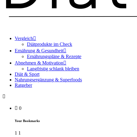
Vergleich
Diätprodukte im Check
Ernährung & Gesundheit
Ernährungspläne & Rezepte
Abnehmen & Motivation
Langfristig schlank bleiben
Diät & Sport
Nahrungsergänzung & Superfoods
Ratgeber
0
Your Bookmarks
1
1