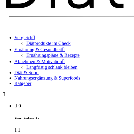
Vergleich
Diätprodukte im Check
Ernährung & Gesundheit
Ernährungspläne & Rezepte
Abnehmen & Motivation
Langfristig schlank bleiben
Diät & Sport
Nahrungsergänzung & Superfoods
Ratgeber
0
Your Bookmarks
1
1