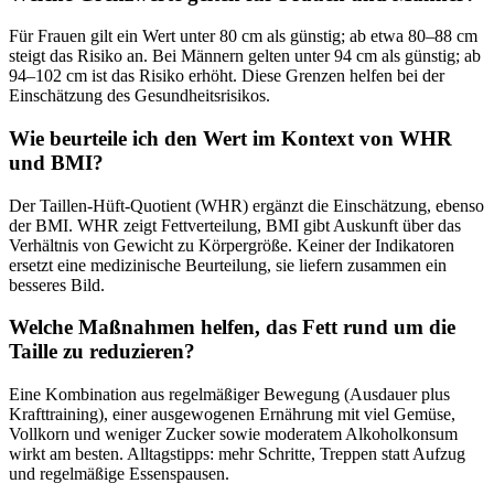
Für Frauen gilt ein Wert unter 80 cm als günstig; ab etwa 80–88 cm
steigt das Risiko an. Bei Männern gelten unter 94 cm als günstig; ab
94–102 cm ist das Risiko erhöht. Diese Grenzen helfen bei der
Einschätzung des Gesundheitsrisikos.
Wie beurteile ich den Wert im Kontext von WHR
und BMI?
Der Taillen-Hüft-Quotient (WHR) ergänzt die Einschätzung, ebenso
der BMI. WHR zeigt Fettverteilung, BMI gibt Auskunft über das
Verhältnis von Gewicht zu Körpergröße. Keiner der Indikatoren
ersetzt eine medizinische Beurteilung, sie liefern zusammen ein
besseres Bild.
Welche Maßnahmen helfen, das Fett rund um die
Taille zu reduzieren?
Eine Kombination aus regelmäßiger Bewegung (Ausdauer plus
Krafttraining), einer ausgewogenen Ernährung mit viel Gemüse,
Vollkorn und weniger Zucker sowie moderatem Alkoholkonsum
wirkt am besten. Alltagstipps: mehr Schritte, Treppen statt Aufzug
und regelmäßige Essenspausen.