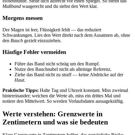
Hosenbünde. Stelle dich aufrecht vor einen Spiegel. So bleibt das
Maßband
waagerecht und du siehst den Wert klar.
Morgens messen
Der Magen ist leer, Flüssigkeit fehlt — das reduziert
Schwankungen. Lies den Wert direkt nach dem Ausatmen ab, ohne
den
Bauch
gezielt einzuziehen.
Häufige Fehler vermeiden
Führe das Band nicht schräg um den Rumpf.
Nutze den Bauchnabel nicht als alleinige Referenz.
Ziehe das Band nicht zu straff — keine Abdrücke auf der
Haut
.
Praktische Tipps:
Halte Tag und Uhrzeit konstant. Miss zweimal
hintereinander; weichen die Werte ab, miss ein drittes Mal und
notiere den Mittelwert. So werden Verlaufsdaten aussagekräftig.
Werte verstehen: Grenzwerte in
Zentimetern und was sie bedeuten
Klare Grenzwerte in Zentimetern helfen, das persönliche Risiko