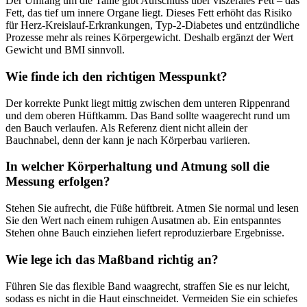
Der Umfang um die Taille gibt Aufschluss über viszerales Fett – das
Fett, das tief um innere Organe liegt. Dieses Fett erhöht das Risiko
für Herz-Kreislauf-Erkrankungen, Typ-2-Diabetes und entzündliche
Prozesse mehr als reines Körpergewicht. Deshalb ergänzt der Wert
Gewicht und BMI sinnvoll.
Wie finde ich den richtigen Messpunkt?
Der korrekte Punkt liegt mittig zwischen dem unteren Rippenrand
und dem oberen Hüftkamm. Das Band sollte waagerecht rund um
den Bauch verlaufen. Als Referenz dient nicht allein der
Bauchnabel, denn der kann je nach Körperbau variieren.
In welcher Körperhaltung und Atmung soll die
Messung erfolgen?
Stehen Sie aufrecht, die Füße hüftbreit. Atmen Sie normal und lesen
Sie den Wert nach einem ruhigen Ausatmen ab. Ein entspanntes
Stehen ohne Bauch einziehen liefert reproduzierbare Ergebnisse.
Wie lege ich das Maßband richtig an?
Führen Sie das flexible Band waagrecht, straffen Sie es nur leicht,
sodass es nicht in die Haut einschneidet. Vermeiden Sie ein schiefes