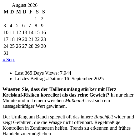
August 2026
M
D
M
D
F
S
S
1
2
3
4
5
6
7
8
9
10
11
12
13
14
15
16
17
18
19
20
21
22
23
24
25
26
27
28
29
30
31
« Sep.
Last 365 Days Views:
7.944
Letztes Beitrags-Datum:
16. September 2025
Wussten Sie, dass der Taillenumfang stärker mit Herz-
Kreislauf-Risiken korreliert als das reine Gewicht?
In nur einer
Minute und mit einem weichen
Maßband
lässt sich ein
aussagekräftiger Wert gewinnen.
Der Umfang am Bauch spiegelt oft das innere
Bauchfett
wider und
zeigt Gefahren, die die Waage nicht offenbart. Regelmäßige
Kontrollen in Zentimetern helfen, Trends zu erkennen und frühes
Handeln zu ermöglichen.