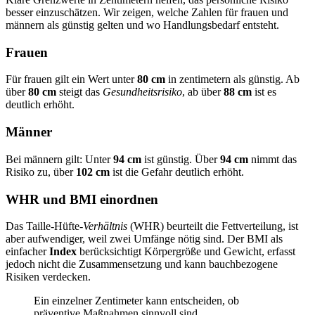
besser einzuschätzen. Wir zeigen, welche Zahlen für frauen und
männern als günstig gelten und wo Handlungsbedarf entsteht.
Frauen
Für frauen gilt ein Wert unter
80 cm
in zentimetern als günstig. Ab
über
80 cm
steigt das
Gesundheitsrisiko
, ab über
88 cm
ist es
deutlich erhöht.
Männer
Bei männern gilt: Unter
94 cm
ist günstig. Über
94 cm
nimmt das
Risiko zu, über
102 cm
ist die Gefahr deutlich erhöht.
WHR und BMI einordnen
Das Taille‑Hüfte‑
Verhältnis
(WHR) beurteilt die Fettverteilung, ist
aber aufwendiger, weil zwei Umfänge nötig sind. Der BMI als
einfacher
Index
berücksichtigt Körpergröße und Gewicht, erfasst
jedoch nicht die Zusammensetzung und kann bauchbezogene
Risiken verdecken.
Ein einzelner Zentimeter kann entscheiden, ob
präventive Maßnahmen sinnvoll sind.