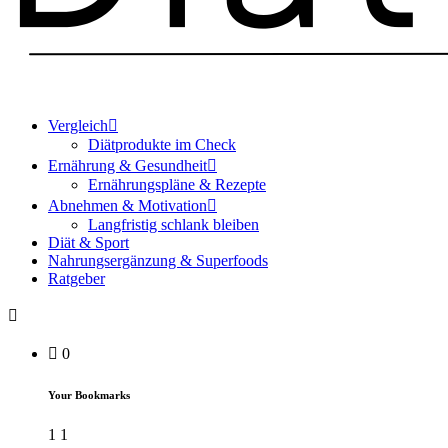
Vergleich
Diätprodukte im Check
Ernährung & Gesundheit
Ernährungspläne & Rezepte
Abnehmen & Motivation
Langfristig schlank bleiben
Diät & Sport
Nahrungsergänzung & Superfoods
Ratgeber
0
Your Bookmarks
1
1