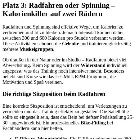
Platz 3: Radfahren oder Spinning –
Kalorienkiller auf zwei Rädern
Radfahren und Spinning sind effektive Wege, um Kalorien zu
verbrennen und fit zu bleiben. Je nach Intensität können dabei
zwischen 300 und 600 Kalorien pro Stunde verbrannt werden.
Diese Aktivitäten schonen die
Gelenke
und trainieren gleichzeitig
mehrere
Muskelgruppen
.
Ob draußen in der Natur oder im Studio – Radfahren bietet viel
Abwechslung. Beim Spinning wird der
Widerstand
individuell
angepasst, was das Training noch intensiver macht. Besonders
beliebt sind Kurse wie das Les Mills RPM-Programm, die
Motivation und Spaß vereinen.
Die richtige Sitzposition beim Radfahren
Eine korrekte Sitzposition ist entscheidend, um Verletzungen zu
vermeiden und das Training effektiv zu gestalten. Die Sattelhöhe
sollte so eingestellt sein, dass das Bein bei tiefster Pedalstellung 25-
30° angewinkelt ist. Ein professionelles
Bike-Fitting
bei
Fachhändlern kann hier helfen.
E-Bike vs. Mountainbike
: Ein E-Bike verbrennt etwa 250