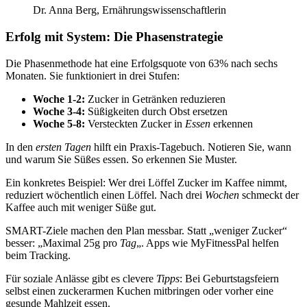
Dr. Anna Berg, Ernährungswissenschaftlerin
Erfolg mit System: Die Phasenstrategie
Die Phasenmethode hat eine Erfolgsquote von 63% nach sechs
Monaten. Sie funktioniert in drei Stufen:
Woche 1-2:
Zucker in Getränken reduzieren
Woche 3-4:
Süßigkeiten durch Obst ersetzen
Woche 5-8:
Versteckten Zucker in
Essen
erkennen
In den
ersten Tagen
hilft ein Praxis-Tagebuch. Notieren Sie, wann
und warum Sie Süßes essen. So erkennen Sie Muster.
Ein konkretes Beispiel: Wer drei Löffel Zucker im Kaffee nimmt,
reduziert wöchentlich einen Löffel. Nach drei
Wochen
schmeckt der
Kaffee auch mit weniger Süße gut.
SMART-Ziele machen den Plan messbar. Statt „weniger Zucker“
besser: „Maximal 25g pro
Tag
„. Apps wie MyFitnessPal helfen
beim Tracking.
Für soziale Anlässe gibt es clevere
Tipps
: Bei Geburtstagsfeiern
selbst einen zuckerarmen Kuchen mitbringen oder vorher eine
gesunde Mahlzeit essen.