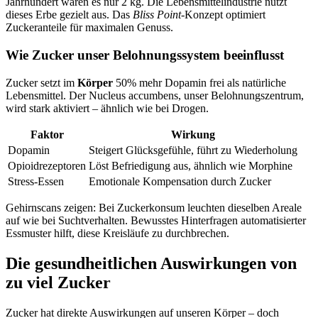
Jahrhundert waren es nur 2 kg. Die Lebensmittelindustrie nutzt
dieses Erbe gezielt aus. Das
Bliss Point
-Konzept optimiert
Zuckeranteile für maximalen Genuss.
Wie Zucker unser Belohnungssystem beeinflusst
Zucker setzt im
Körper
50% mehr Dopamin frei als natürliche
Lebensmittel. Der Nucleus accumbens, unser Belohnungszentrum,
wird stark aktiviert – ähnlich wie bei Drogen.
Faktor
Wirkung
Dopamin
Steigert Glücksgefühle, führt zu Wiederholung
Opioidrezeptoren
Löst Befriedigung aus, ähnlich wie Morphine
Stress-Essen
Emotionale Kompensation durch Zucker
Gehirnscans zeigen: Bei Zuckerkonsum leuchten dieselben Areale
auf wie bei Suchtverhalten. Bewusstes Hinterfragen automatisierter
Essmuster hilft, diese Kreisläufe zu durchbrechen.
Die gesundheitlichen Auswirkungen von
zu viel Zucker
Zucker hat direkte Auswirkungen auf unseren Körper – doch