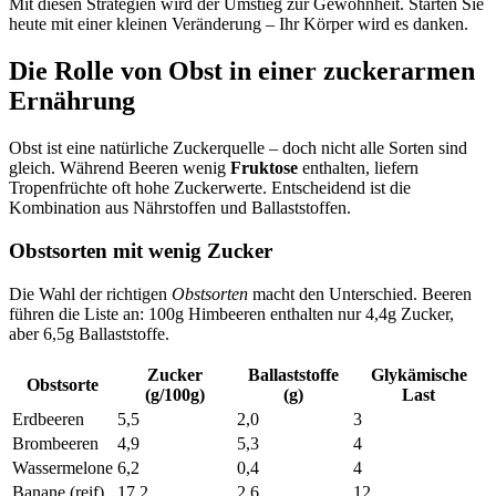
Mit diesen Strategien wird der Umstieg zur Gewohnheit. Starten Sie
heute mit einer kleinen Veränderung – Ihr Körper wird es danken.
Die Rolle von Obst in einer zuckerarmen
Ernährung
Obst ist eine natürliche Zuckerquelle – doch nicht alle Sorten sind
gleich. Während Beeren wenig
Fruktose
enthalten, liefern
Tropenfrüchte oft hohe Zuckerwerte. Entscheidend ist die
Kombination aus Nährstoffen und Ballaststoffen.
Obstsorten mit wenig Zucker
Die Wahl der richtigen
Obstsorten
macht den Unterschied. Beeren
führen die Liste an: 100g Himbeeren enthalten nur 4,4g Zucker,
aber 6,5g Ballaststoffe.
Zucker
Ballaststoffe
Glykämische
Obstsorte
(g/100g)
(g)
Last
Erdbeeren
5,5
2,0
3
Brombeeren
4,9
5,3
4
Wassermelone
6,2
0,4
4
Banane (reif)
17,2
2,6
12