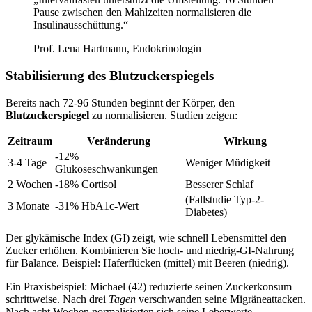
Pause zwischen den Mahlzeiten normalisieren die
Insulinausschüttung.“
Prof. Lena Hartmann, Endokrinologin
Stabilisierung des Blutzuckerspiegels
Bereits nach 72-96 Stunden beginnt der Körper, den
Blutzuckerspiegel
zu normalisieren. Studien zeigen:
Zeitraum
Veränderung
Wirkung
-12%
3-4 Tage
Weniger Müdigkeit
Glukoseschwankungen
2 Wochen
-18% Cortisol
Besserer Schlaf
(Fallstudie Typ-2-
3 Monate
-31% HbA1c-Wert
Diabetes)
Der glykämische Index (GI) zeigt, wie schnell Lebensmittel den
Zucker erhöhen. Kombinieren Sie hoch- und niedrig-GI-Nahrung
für Balance. Beispiel: Haferflücken (mittel) mit Beeren (niedrig).
Ein Praxisbeispiel: Michael (42) reduzierte seinen Zuckerkonsum
schrittweise. Nach drei
Tagen
verschwanden seine Migräneattacken.
Nach acht Wochen normalisierten sich seine Leberwerte.