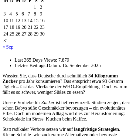
M
D
M
D
F
S
S
1
2
3
4
5
6
7
8
9
10
11
12
13
14
15
16
17
18
19
20
21
22
23
24
25
26
27
28
29
30
31
« Sep.
Last 365 Days Views:
7.879
Letztes Beitrags-Datum:
16. September 2025
Wussten Sie, dass Deutsche durchschnittlich
34 Kilogramm
Zucker
pro Jahr konsumieren? Das entspricht etwa 93 Gramm
täglich – fast das Vierfache der WHO-Empfehlung. Doch warum
fällt es so schwer, weniger Süßes zu essen?
Unsere Vorliebe für
Zucker
ist tief verwurzelt. Studien zeigen, dass
schon Babys süße Geschmäcker bevorzugen – ein evolutionäres
Erbe. Doch im modernen Alltag wird dies zur Herausforderung:
Schokolade im Stress, Kuchen beim Kaffee.
Statt radikaler Verbote setzen wir auf
langfristige Strategien
.
Kleine Schritte, wie zuckerarme Alternativen oder bewusste