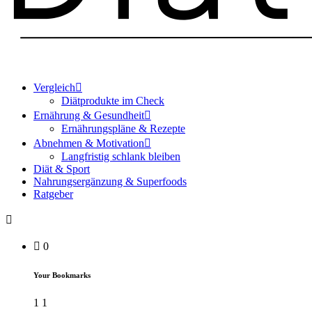
Vergleich
Diätprodukte im Check
Ernährung & Gesundheit
Ernährungspläne & Rezepte
Abnehmen & Motivation
Langfristig schlank bleiben
Diät & Sport
Nahrungsergänzung & Superfoods
Ratgeber
0
Your Bookmarks
1
1