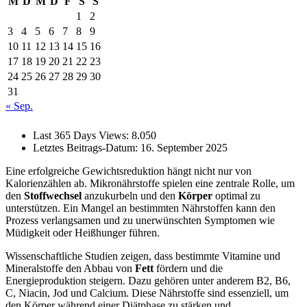
M
D
M
D
F
S
S
1
2
3
4
5
6
7
8
9
10
11
12
13
14
15
16
17
18
19
20
21
22
23
24
25
26
27
28
29
30
31
« Sep.
Last 365 Days Views:
8.050
Letztes Beitrags-Datum:
16. September 2025
Eine erfolgreiche Gewichtsreduktion hängt nicht nur von
Kalorienzählen ab. Mikronährstoffe spielen eine zentrale Rolle, um
den
Stoffwechsel
anzukurbeln und den
Körper
optimal zu
unterstützen. Ein Mangel an bestimmten Nährstoffen kann den
Prozess verlangsamen und zu unerwünschten Symptomen wie
Müdigkeit oder Heißhunger führen.
Wissenschaftliche Studien zeigen, dass bestimmte Vitamine und
Mineralstoffe den Abbau von
Fett
fördern und die
Energieproduktion steigern. Dazu gehören unter anderem B2, B6,
C, Niacin, Jod und Calcium. Diese Nährstoffe sind essenziell, um
den Körper während einer Diätphase zu stärken und