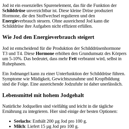
Jod ist ein essenzielles Spurenelement, das für die Funktion der
Schilddrüse
unverzichtbar ist. Diese kleine Drüse produziert
Hormone, die den Stoffwechsel regulieren und den
Energie
verbrauch steuern. Ohne ausreichend Jod kann die
Schilddrüse ihre Aufgaben nicht effizient erfüllen.
Wie Jod den Energieverbrauch steigert
Jod ist entscheidend für die Produktion der Schilddrüsenhormone
T3 und T4. Diese
Hormone
erhöhen den Grundumsatz des Körpers
um 5-10%. Das bedeutet, dass mehr
Fett
verbrannt wird, selbst in
Ruhephasen.
Ein Jodmangel kann zu einer Unterfunktion der Schilddrüse führen.
Symptome wie Müdigkeit, Gewichtszunahme und Kropfbildung
sind die Folge. Eine ausreichende Jodzufuhr ist daher unerlässlich.
Lebensmittel mit hohem Jodgehalt
Natürliche Jodquellen sind vielfältig und leicht in die tägliche
Ernährung zu integrieren. Hier sind einige der besten Optionen:
Seelachs
: Enthält 200 µg Jod pro 100 g.
Milch
: Liefert 15 µg Jod pro 100 g.