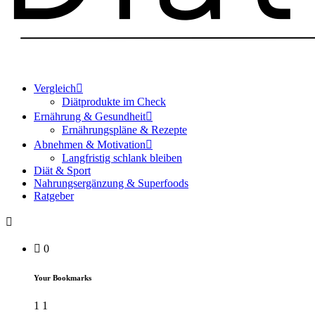
Vergleich
Diätprodukte im Check
Ernährung & Gesundheit
Ernährungspläne & Rezepte
Abnehmen & Motivation
Langfristig schlank bleiben
Diät & Sport
Nahrungsergänzung & Superfoods
Ratgeber
0
Your Bookmarks
1
1