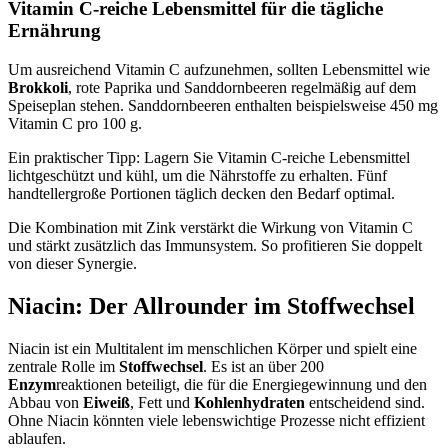
Vitamin C-reiche Lebensmittel für die tägliche
Ernährung
Um ausreichend Vitamin C aufzunehmen, sollten Lebensmittel wie
Brokkoli
, rote Paprika und Sanddornbeeren regelmäßig auf dem
Speiseplan stehen. Sanddornbeeren enthalten beispielsweise 450 mg
Vitamin C pro 100 g.
Ein praktischer Tipp: Lagern Sie Vitamin C-reiche Lebensmittel
lichtgeschützt und kühl, um die Nährstoffe zu erhalten. Fünf
handtellergroße Portionen täglich decken den Bedarf optimal.
Die Kombination mit Zink verstärkt die Wirkung von Vitamin C
und stärkt zusätzlich das Immunsystem. So profitieren Sie doppelt
von dieser Synergie.
Niacin: Der Allrounder im Stoffwechsel
Niacin ist ein Multitalent im menschlichen Körper und spielt eine
zentrale Rolle im
Stoffwechsel
. Es ist an über 200
Enzym
reaktionen beteiligt, die für die Energiegewinnung und den
Abbau von
Eiweiß
, Fett und
Kohlenhydraten
entscheidend sind.
Ohne Niacin könnten viele lebenswichtige Prozesse nicht effizient
ablaufen.