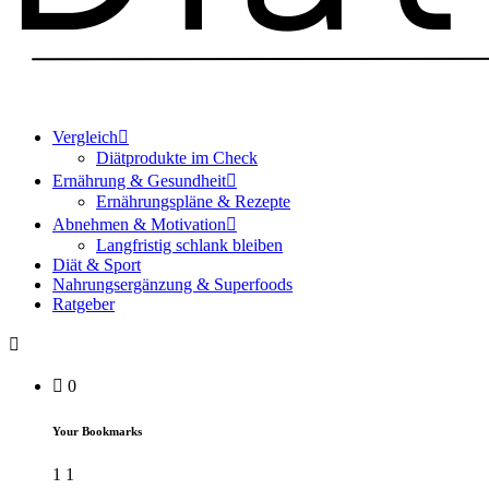
Vergleich
Diätprodukte im Check
Ernährung & Gesundheit
Ernährungspläne & Rezepte
Abnehmen & Motivation
Langfristig schlank bleiben
Diät & Sport
Nahrungsergänzung & Superfoods
Ratgeber
0
Your Bookmarks
1
1