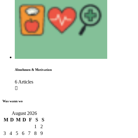
Abnehmen & Motivation
6 Articles
Was wann wo
August 2026
M
D
M
D
F
S
S
1
2
3
4
5
6
7
8
9