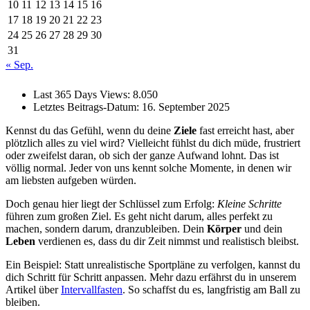
10
11
12
13
14
15
16
17
18
19
20
21
22
23
24
25
26
27
28
29
30
31
« Sep.
Last 365 Days Views:
8.050
Letztes Beitrags-Datum:
16. September 2025
Kennst du das Gefühl, wenn du deine
Ziele
fast erreicht hast, aber
plötzlich alles zu viel wird? Vielleicht fühlst du dich müde, frustriert
oder zweifelst daran, ob sich der ganze Aufwand lohnt. Das ist
völlig normal. Jeder von uns kennt solche Momente, in denen wir
am liebsten aufgeben würden.
Doch genau hier liegt der Schlüssel zum Erfolg:
Kleine Schritte
führen zum großen Ziel. Es geht nicht darum, alles perfekt zu
machen, sondern darum, dranzubleiben. Dein
Körper
und dein
Leben
verdienen es, dass du dir Zeit nimmst und realistisch bleibst.
Ein Beispiel: Statt unrealistische Sportpläne zu verfolgen, kannst du
dich Schritt für Schritt anpassen. Mehr dazu erfährst du in unserem
Artikel über
Intervallfasten
. So schaffst du es, langfristig am Ball zu
bleiben.