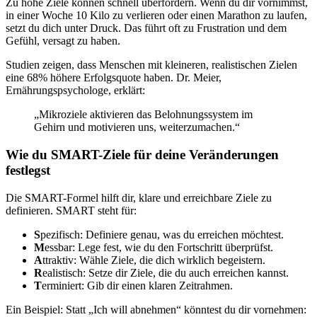
Zu hohe Ziele können schnell überfordern. Wenn du dir vornimmst,
in einer Woche 10 Kilo zu verlieren oder einen Marathon zu laufen,
setzt du dich unter Druck. Das führt oft zu Frustration und dem
Gefühl, versagt zu haben.
Studien zeigen, dass Menschen mit kleineren, realistischen Zielen
eine 68% höhere Erfolgsquote haben. Dr. Meier,
Ernährungspsychologe, erklärt:
„Mikroziele aktivieren das Belohnungssystem im
Gehirn und motivieren uns, weiterzumachen.“
Wie du SMART-Ziele für deine Veränderungen
festlegst
Die SMART-Formel hilft dir, klare und erreichbare Ziele zu
definieren. SMART steht für:
S
pezifisch: Definiere genau, was du erreichen möchtest.
M
essbar: Lege fest, wie du den Fortschritt überprüfst.
A
ttraktiv: Wähle Ziele, die dich wirklich begeistern.
R
ealistisch: Setze dir Ziele, die du auch erreichen kannst.
T
erminiert: Gib dir einen klaren Zeitrahmen.
Ein Beispiel: Statt „Ich will abnehmen“ könntest du dir vornehmen: