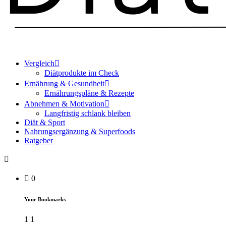
Vergleich
Diätprodukte im Check
Ernährung & Gesundheit
Ernährungspläne & Rezepte
Abnehmen & Motivation
Langfristig schlank bleiben
Diät & Sport
Nahrungsergänzung & Superfoods
Ratgeber
0
Your Bookmarks
1
1